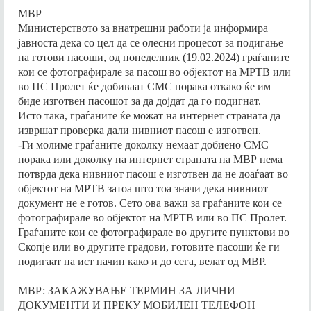
PROVERKA NA GOTOVA LICNA KARTA,
МВР
ВОЗАЧКА ДОЗВОЛА, PROVERKA ZA
ВОЗАЧКА ДОЗВОЛА, PROVERKA ZA
VOZACKA DOZVOLA,
ONLINE PROVERKA NA GOTOVA
Министерството за внатрешни работи ја информира
GOTOVA LICNA KARTA / ПРОВЕРКА ЗА
GOTOVA LICNA KARTA / ПРОВЕРКА ЗА
GOTOVI LICNI DOKUMENTI / ГОТОВИ
VOZACKA DOZVOLA, ONLAJN PROVERKA
јавноста дека со цел да се олесни процесот за подигање
ГОТОВА ЛИЧНА КАРТА, ONLINE
ГОТОВА ЛИЧНА КАРТА, ONLINE
ЛИЧНИ ДОКУМЕНТИ, GOTOVI VOZACKI
на готови пасоши, од понеделник (19.02.2024) граѓаните
NA GOTOVI DOKUMENTI, ONLAJN
PROVERKA NA GOTOV PASOS, ONLINE
PROVERKA NA GOTOV PASOS, ONLINE
DOZVOLI / ГОТОВИ ВОЗАЧКИ
кои се фотографирале за пасош во објектот на МРТВ или
PROVERKA NA GOTOV PASOS, ONLAJN
PROVERKA NA GOTOVA LICNA KARTA,
PROVERKA NA GOTOVA LICNA KARTA,
во ПС Пролет ќе добиваат СМС порака откако ќе им
ДОЗВОЛИ, MVR ELEKTRONSKO
PROVERKA NA GOTOVA LICNA KARTA,
биде изготвен пасошот за да дојдат да го подигнат.
ONLINE PROVERKA NA GOTOVA
ONLINE PROVERKA NA GOTOVA
ZAKAZUVANJE / МВР ЕЛЕКТРОНСКО
ONLAJN PROVERKA NA GOTOVA
Исто така, граѓаните ќе можат на интернет страната да
VOZACKA DOZVOLA, ONLAJN PROVERKA
VOZACKA DOZVOLA, ONLAJN PROVERKA
ЗАКАЖУВАЊЕ, PROVERKA ZA GOTOV
извршат проверка дали нивниот пасош е изготвен.
VOZACKA DOZVOLA,
NA GOTOVI DOKUMENTI, ONLAJN
NA GOTOVI DOKUMENTI, ONLAJN
PASOS / ПРОВЕРКА ЗА ГОТОВ ПАСОШ,
-Ги молиме граѓаните доколку немаат добиено СМС
PROVERKA NA GOTOV PASOS, ONLAJN
PROVERKA NA GOTOV PASOS, ONLAJN
порака или доколку на интернет страната на МВР нема
PROVERKA ZA GOTOVA VOZACKA
потврда дека нивниот пасош е изготвен да не доаѓаат во
PROVERKA NA GOTOVA LICNA KARTA,
PROVERKA NA GOTOVA LICNA KARTA,
DOZVOLA / ПРОВЕРКА ЗА ГОТОВА
објектот на МРТВ затоа што тоа значи дека нивниот
ONLAJN PROVERKA NA GOTOVA
ONLAJN PROVERKA NA GOTOVA
ВОЗАЧКА ДОЗВОЛА, PROVERKA ZA
документ не е готов. Сето ова важи за граѓаните кои се
VOZACKA DOZVOLA,
VOZACKA DOZVOLA,
GOTOVA LICNA KARTA / ПРОВЕРКА ЗА
фотографирале во објектот на МРТВ или во ПС Пролет.
Граѓаните кои се фотографирале во другите пунктови во
ГОТОВА ЛИЧНА КАРТА, ONLINE
Скопје или во другите градови, готовите пасоши ќе ги
PROVERKA NA GOTOV PASOS, ONLINE
подигаат на ист начин како и до сега, велат од МВР.
PROVERKA NA GOTOVA LICNA KARTA,
ONLINE PROVERKA NA GOTOVA
МВР: ЗАКАЖУВАЊЕ ТЕРМИН ЗА ЛИЧНИ
ДОКУМЕНТИ И ПРЕКУ МОБИЛЕН ТЕЛЕФОН
VOZACKA DOZVOLA, ONLAJN PROVERKA