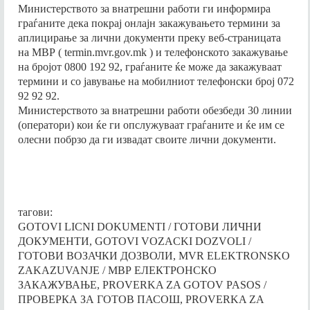
Министерството за внатрешни работи ги информира
NA GOTOVI DOKUMENTI, ONLAJN
граѓаните дека покрај онлајн закажувањето термини за
PROVERKA NA GOTOV PASOS, ONLAJN
аплицирање за лични документи преку веб-страницата
PROVERKA NA GOTOVA LICNA KARTA,
на МВР ( termin.mvr.gov.mk ) и телефонското закажување
на бројот 0800 192 92, граѓаните ќе може да закажуваат
ONLAJN PROVERKA NA GOTOVA
термини и со јавување на мобилниот телефонски број 072
VOZACKA DOZVOLA,
92 92 92.
Министерството за внатрешни работи обезбеди 30 линии
(оператори) кои ќе ги опслужуваат граѓаните и ќе им се
олесни побрзо да ги извадат своите лични документи.
тагови:
GOTOVI LICNI DOKUMENTI / ГОТОВИ ЛИЧНИ
ДОКУМЕНТИ, GOTOVI VOZACKI DOZVOLI /
ГОТОВИ ВОЗАЧКИ ДОЗВОЛИ, MVR ELEKTRONSKO
ZAKAZUVANJE / МВР ЕЛЕКТРОНСКО
ЗАКАЖУВАЊЕ, PROVERKA ZA GOTOV PASOS /
ПРОВЕРКА ЗА ГОТОВ ПАСОШ, PROVERKA ZA