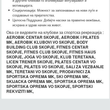
и другите членови го зголемуваат ентузијазмот и
мотивацијата.
Социјализација: Можност за запознавање на нови луѓе и
создавање на пријателства.
Целосна Поддршка: Добијте насоки за правилно вежбање,
исхрана и здрав начин на живот.
Ова се видовите на клубови за спортска рекреација :
AEROBIK CENTAR SKOPJE, AEROBIK I PILATES
MK, AEROBIK KLUBOVI VO SKOPJE, BODY
BUILDING CLUB SKOPJE, FITNES CENTAR
SKOPJE, FITNES CLUB SKOPJE, FITNES HAUS
SKOPJE, JOGA VO SKOPJE, KLUB TERETANA,
LICEN TRENER SKOPJE, PILATES CENTAR VO
SKOPJE, PILATES VO SKOPJE, SALI ZA VEZBANJE
MK, TERETANI VO SKOPJE, PRODAVNICI ZA
SPORTSKA OPREMA MK, SKI OPREMA MK,
SKIJACKA OPREMA MK, SPORTSKA OPREMA MK,
SPORTSKA OPREMA VO SKOPJE, SPORTSKI
REKVIZITI MK,