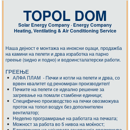
TOPOL DOM
Solar Energy Company · Energy Company
Heating, Ventilating & Air Conditioning Service
Наша дејност е монтажа на иноксни оџаци, продажба
на камини на пелети и дрва изработка на парно
греење (ѕидно и подно) и водоинсталатерски работи.
ГРЕЕЊЕ
АЛФА ПЛАМ - Печки и котли на пелети и дрва, со
врвен квалитет од реномиран производител!
Печките на пелети се идеално решение за
загревање на помали стамбени единици;
Специфично производство на печки овозможува
проток на топол воздух без дополнителен
вентилатор;
Неделно програмирање на работата на печката;
Можност за работа во 5 нивоа на моќност;
Електорника на најновата генерација овозможува