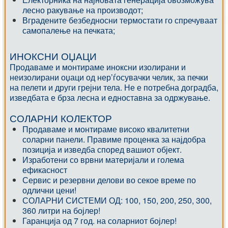
лесно ракување на производот;
Вградените безбедносни термостати го спречуваат
самопалење на печката;
ИНОКСНИ ОЏАЦИ
Продаваме и монтираме иноксни изолирани и
неизолирани оџаци од нер’ѓосувачки челик, за печки
на пелети и други грејни тела. Не е потребна доградба,
изведбата е брза лесна и едноставна за одржување.
СОЛАРНИ КОЛЕКТОР
Продаваме и монтираме високо квалитетни
соларни панели. Правиме проценка за најдобра
позиција и изведба според вашиот објект.
Изработени со врвни материјали и голема
ефикасност
Сервис и резервни делови во секое време по
одлични цени!
СОЛАРНИ СИСТЕМИ ОД: 100, 150, 200, 250, 300,
360 литри на бојлер!
Гаранција од 7 год. на соларниот бојлер!