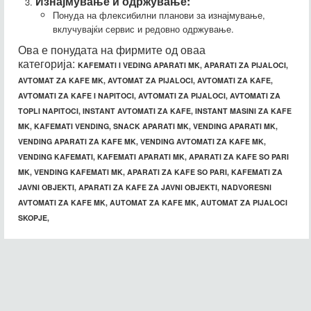
Изнајмување и одржување:
KAFEMATI, KAFEMATI APARATI MK,
Понуда на флексибилни планови за изнајмување,
APARATI ZA KAFE SO PARI MK, VENDING
вклучувајќи сервис и редовно одржување.
KAFEMATI MK, APARATI ZA KAFE SO PARI,
Ова е понудата на фирмите од оваа
KAFEMATI ZA JAVNI OBJEKTI, APARATI
категорија:
KAFEMATI I VEDING APARATI MK,
APARATI ZA PIJALOCI,
ZA KAFE ZA JAVNI OBJEKTI,
AVTOMAT ZA KAFE MK, AVTOMAT ZA PIJALOCI, AVTOMATI ZA KAFE,
NADVORESNI AVTOMATI ZA KAFE MK,
AVTOMATI ZA KAFE I NAPITOCI, AVTOMATI ZA PIJALOCI, AVTOMATI ZA
TOPLI NAPITOCI, INSTANT AVTOMATI ZA KAFE, INSTANT MASINI ZA KAFE
AUTOMAT ZA KAFE MK, AUTOMAT ZA
MK, KAFEMATI VENDING, SNACK APARATI MK, VENDING APARATI MK,
PIJALOCI SKOPJE,
VENDING APARATI ZA KAFE MK, VENDING AVTOMATI ZA KAFE MK,
VENDING KAFEMATI, KAFEMATI APARATI MK, APARATI ZA KAFE SO PARI
MK, VENDING KAFEMATI MK, APARATI ZA KAFE SO PARI, KAFEMATI ZA
JAVNI OBJEKTI, APARATI ZA KAFE ZA JAVNI OBJEKTI, NADVORESNI
AVTOMATI ZA KAFE MK, AUTOMAT ZA KAFE MK, AUTOMAT ZA PIJALOCI
SKOPJE,