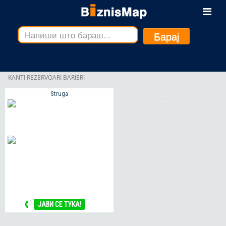
ЈАВИ СЕ ТУКА!
ЈАВИ СЕ ТУКА!
Барај
KANTI REZERVOARI BARIERI
Struga
KANTI GAJBI BURINJA BARIERI, BARIERA
KANTI GAJBI BURINJA BARIERI, BARIERA
1500 MM MK, BARIERA 2000 MM MK,
1500 MM MK, BARIERA 2000 MM MK,
BARIERA NEW JERSEY MK, BARIERI ZA
BARIERA NEW JERSEY MK, BARIERI ZA
SOOBRAKAJ, BARIERI ZA ULICI, BIO
SOOBRAKAJ, BARIERI ZA ULICI, BIO
KANTA MK, BOKS PALETA MK, BURE 1000
KANTA MK, BOKS PALETA MK, BURE 1000
LITRI MK, CILINDRICNI REZERVOARI MK, ,
LITRI MK, CILINDRICNI REZERVOARI MK, ,
MK, EKO BOKS GAJBI, EKO KANTA MK,
MK, EKO BOKS GAJBI, EKO KANTA MK,
EKOLOSKA PALETA MK, EKOLOSKI BOKS
EKOLOSKA PALETA MK, EKOLOSKI BOKS
MK, EURO PALETA MK, GAJBA ZA
ЈАВИ СЕ ТУКА!
MK, EURO PALETA MK, GAJBA ZA
EDNOKRATNA UPOTREBA MK, GAJBA ZA
KANTI GAJBI BURINJA BARIERI,
EDNOKRATNA UPOTREBA MK, GAJBA ZA